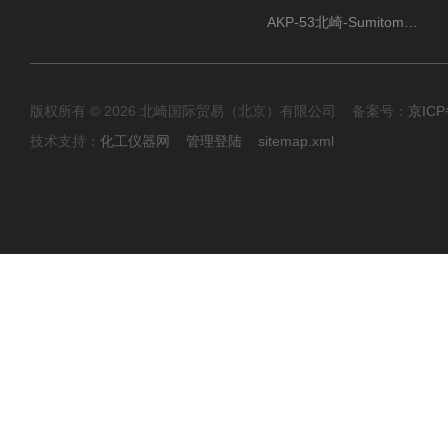
AKP-53北崎-Sumitomo住友化学 高纯氧化铝粉
版权所有 © 2026 北崎国际贸易（北京）有限公司 备案号：
京ICP
技术支持：
化工仪器网
管理登陆
sitemap.xml