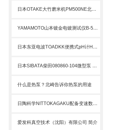
日本OTAKE大竹磨米机PM500NE北崎热卖
YAMAMOTO山本镀金电镀测试仪B-52W-YTC300
日本东亚电波TOADKK便携式pH计HM-40P产品介绍
日本SIBATA柴田080860-104微型泵 MP-Σ100HNII.北崎有售
什么是热泵？北崎告诉你热泵的用途
日陶科学NITTOKAGAKU配备变速数字定时器小型电炉21300111原理与应用
爱发科真空技术（沈阳）有限公司 简介