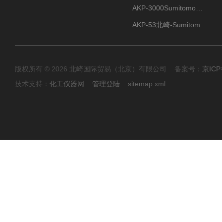
AKP-3000Sumitomo住友化学 高纯氧化铝粉 半导体
AKP-53北崎-Sumitomo住友化学 高纯氧化铝粉
版权所有 © 2026 北崎国际贸易（北京）有限公司 备案号：
京ICP
技术支持：
化工仪器网
管理登陆
sitemap.xml