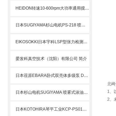
HEIDON转速10-600rpm大功率通用搅拌器BLh600Saf
日本SUGIYAMA杉山电机PS-218 喷雾式涂油装置北崎热卖
EIKOSOKKI日本宇科LSP型张力检测器LSP00原理
爱发科真空技术（沈阳）有限公司 简介
日本荏原EBARA卧式双壳体多级泵 DCS/DCD北崎热卖
北崎
1、
日本杉山电机SUGIYAMA 喷雾式涂油装置PS-218北崎热卖
2、
日本KOTOHIRA琴平工业KCP-PS01分体式HEPA隔断北崎热卖