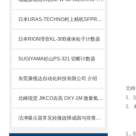
日本URAS-TECHNO村上精机SFPRF-45-90SRTKBZ振动筛网
日本RION理音KL-30B液体粒子计数器
SUGIYAMA杉山PS-321 切断计数器
东莞康视达自动化科技有限公司 介绍
北崎
1、
北崎现货 JIKCO吉高 OXY-1M 微量氧气分析仪 简介
2、
洁净吸尘器常见轻微故障成因与排查技术 KOTOHIRA KTV-MVB运维解决方案
1.