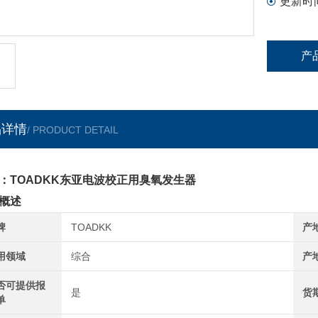
更新时
产
品详情
/ PRODUCT DETAIL
：TOADKK东亚电波校正用臭氧发生器
概述
牌
TOADKK
产
用领域
综合
产
否可提供报
是
货
单