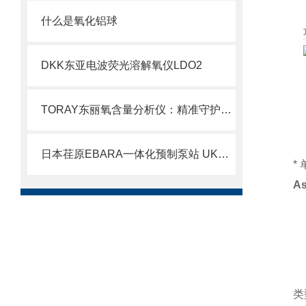
什么是氧化铝球
DKK东亚电波荧光溶解氧仪LDO2
TORAY东丽氧含量分析仪：精准守护气体安全
日本荏原EBARA一体化预制泵站 UKP北崎热卖
*
A
类