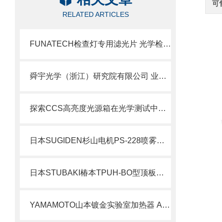
可
RELATED ARTICLES
FUNATECH检查灯专用滤光片 光学检测配套优化方案
舜宇光学（浙江）研究院有限公司 业务简介
探索CCS高亮度光源箱在光学测试中的重要性
日本SUGIDEN杉山电机PS-228喷雾式涂油装置
日本STUBAKI椿本TPUH-BO型顶板链北崎热卖
YAMAMOTO山本镀金实验室加热器 A-53-M1-P05WA