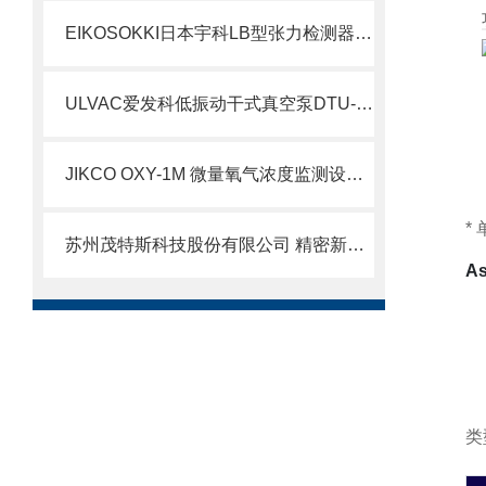
EIKOSOKKI日本宇科LB型张力检测器LB10原理
ULVAC爱发科低振动干式真空泵DTU-20北崎热卖
JIKCO OXY-1M 微量氧气浓度监测设备技术解析 北崎国际现货
*
苏州茂特斯科技股份有限公司 精密新材料成型加工工艺剖析
A
类