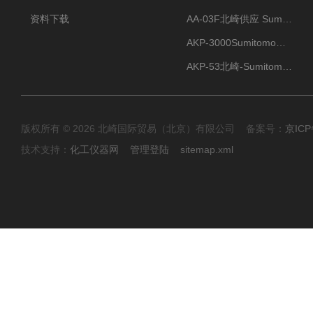
资料下载
AA-03F北崎供应 Sumitomo住友化学 高纯氧化铝球
AKP-3000Sumitomo住友化学 高纯氧化铝粉 半导体
AKP-53北崎-Sumitomo住友化学 高纯氧化铝粉
版权所有 © 2026 北崎国际贸易（北京）有限公司 备案号：
京ICP
技术支持：
化工仪器网
管理登陆
sitemap.xml