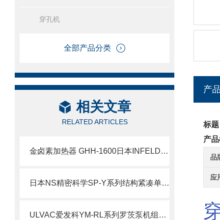
穿孔机
全部产品分类
产
相关文章
RELATED ARTICLES
标题
产品
金卤素加热器 GHH-1600日本INFELDGE英富丽北崎华北总经销
品
应
日本NS精密科学SP-Y系列结构紧凑单柱塞泵北崎热卖
ULVAC爱发科YM-RL系列罗茨泵机组YM-RL-301A