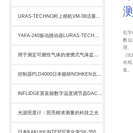
URAS-TECHNO村上精机VM-38活塞式空气振动器
孔字
YAFA-240振动跳动器LURAS-TECHNO村上精机北崎有售
数以
理。
用于测定可燃性气体的便携式气体监测仪GX-8000
（比
在纸
改。
控制器PLD4000日本能研NOHKEN北崎销售
INFLIDGE英富丽数字温度调节器DAC-8E
光源照度计：照亮精准测量的科技之光
日本KAKUHUNTER写真化学SK-350TV带真空装置的搅拌脱泡装置北崎有售