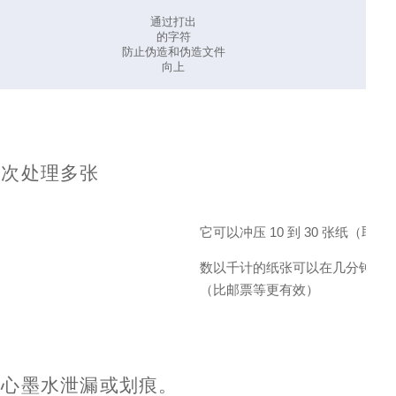
通过打出
的字符
防止伪造和伪造文件
向上
一次处理多张
它可以冲压 10 到 30 张纸（取
数以千计的纸张可以在几分钟内
（比邮票等更有效）
担心墨水泄漏或划痕。