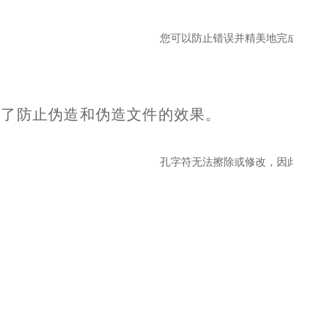
您可以防止错误并精美地完成它
高了防止伪造和伪造文件的效果。
孔字符无法擦除或修改，因此它