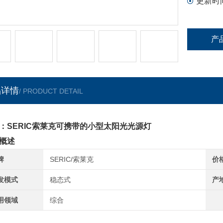
更新时
产
品详情
/ PRODUCT DETAIL
：SERIC索莱克可携带的小型太阳光光源灯
概述
牌
SERIC/索莱克
价
发模式
稳态式
产
用领域
综合