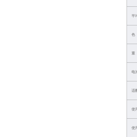
平
色
重
电
适
使
使