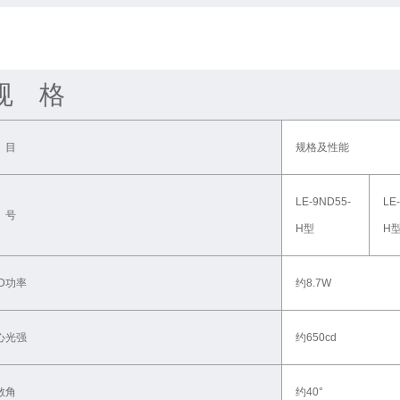
规 格
 目
规格及性能
LE-9ND55-
LE
 号
H型
H
ED功率
约8.7W
心光强
约650cd
散角
约40°