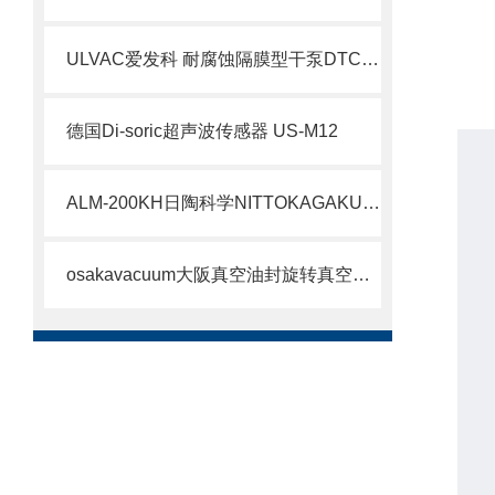
ULVAC爱发科 耐腐蚀隔膜型干泵DTC-60北崎有售
德国Di-soric超声波传感器 US-M12
ALM-200KH日陶科学NITTOKAGAKU配备变速数字定时器小型电炉工作原理
osakavacuum大阪真空油封旋转真空泵P450原理