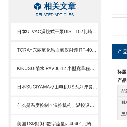
相关文章
RELATED ARTICLES
日本ULVAC涡旋式干泵DISL-102北崎热卖
TORAY东丽氧化锆血氧仪射频 RF-400-01特点及应用
产
KIKUSUI菊水 PAV36-12 小型宽量程直流电源 简介
标题
产品
日本SUGIYAMA杉山电机US系列弹簧传感器北崎热卖
品
触
什么是温度控制？温控机构、温控设备及材料的种类
应
美国TSI模拟和数字流量计40401北崎库存销售