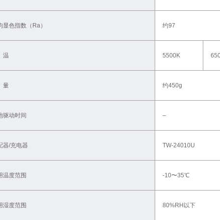
均显色指数（Ra）
约97
 温
5500K
65
 量
约450g
池驱动时间
–
配器/充电器
TW-24010U
用温度范围
-10〜35℃
用湿度范围
80%RH以下