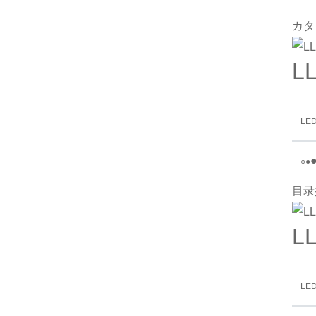
カタ
L
LE
○
●
目录
L
LE