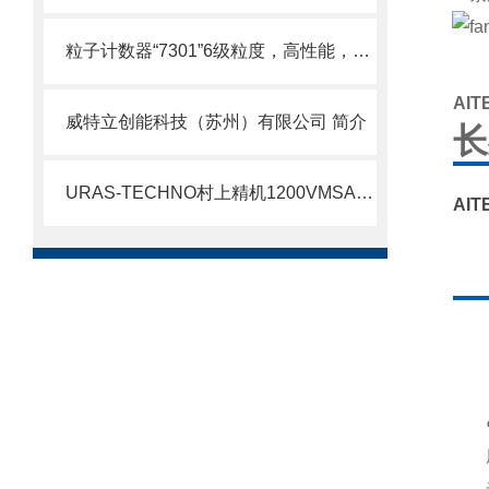
粒子计数器“7301”6级粒度，高性能，体积小！
AI
威特立创能科技（苏州）有限公司 简介
长
URAS-TECHNO村上精机1200VMSAC＊/VMS 活塞式空气振动器VMSAC北崎优势经销
AI