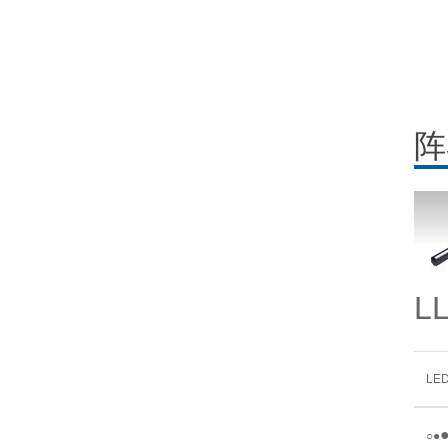
阵
L
LE
○
●