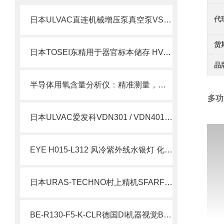
代
日本ULVAC直连机械增压泵真空泵VS300A-W简介
货
日本TOSEI东精用于器官标本储存 HV-300包装机北崎有售
品
半导体用氧含量分析仪：精准测量，提升生产质量
多功
日本ULVAC爱发科VDN301 / VDN401 油旋片式真空泵
EYE H015-L312 风冷紫外线水银灯 化工 UV 固化光反应光源
日本URAS-TECHNO村上精机SFARF-45-90SRTKBZ振动筛网北崎热卖
BE-R130-F5-K-CLR德国DI机器视觉BE-R 环形灯北崎热卖