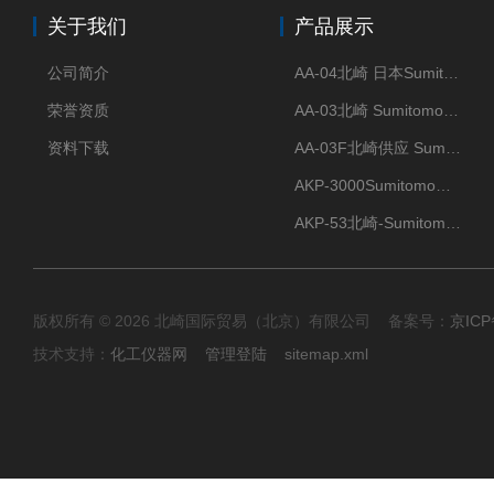
关于我们
产品展示
公司简介
AA-04北崎 日本Sumitomo住友化学 高纯氧化铝球
荣誉资质
AA-03北崎 Sumitomo住友化学 高纯氧化铝球
资料下载
AA-03F北崎供应 Sumitomo住友化学 高纯氧化铝球
AKP-3000Sumitomo住友化学 高纯氧化铝粉 半导体
AKP-53北崎-Sumitomo住友化学 高纯氧化铝粉
版权所有 © 2026 北崎国际贸易（北京）有限公司 备案号：
京ICP
技术支持：
化工仪器网
管理登陆
sitemap.xml