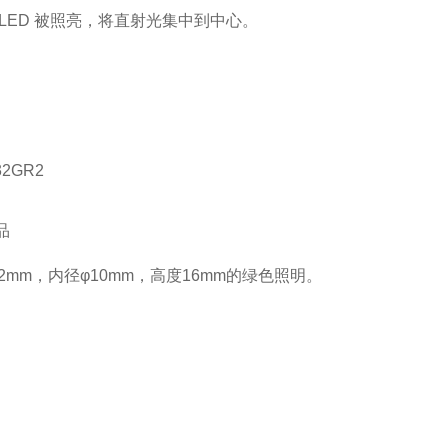
 LED 被照亮，将直射光集中到中心。
32GR2
品
2mm，内径φ10mm，高度16mm的绿色照明。