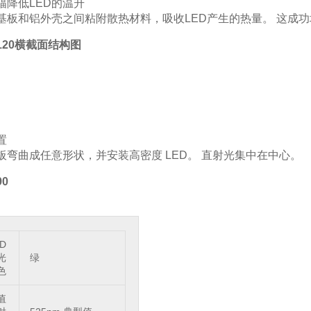
幅降低LED的温升
基板和铝外壳之间粘附散热材料，吸收LED产生的热量。 这成功
-120横截面结构图
置
板弯曲成任意形状，并安装高密度 LED。 直射光集中在中心。
90
D
光
绿
色
值