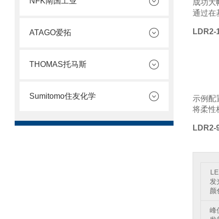
NFK南国工业
成功大
通过在
LDR2
ATAGO爱拓
THOMAS托马斯
Sumitomo住友化学
示例配
将柔性
LDR2-
LE
发
颜
峰