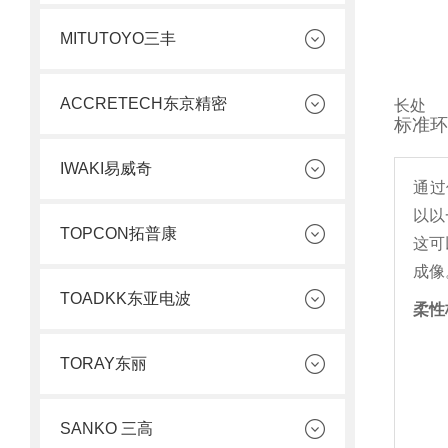
MITUTOYO三丰
ACCRETECH东京精密
长处
标准环
IWAKI易威奇
通过
以以
TOPCON拓普康
这可
成像
TOADKK东亚电波
柔性
TORAY东丽
SANKO 三高