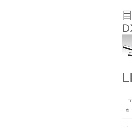
目
D
L
LE
色
○