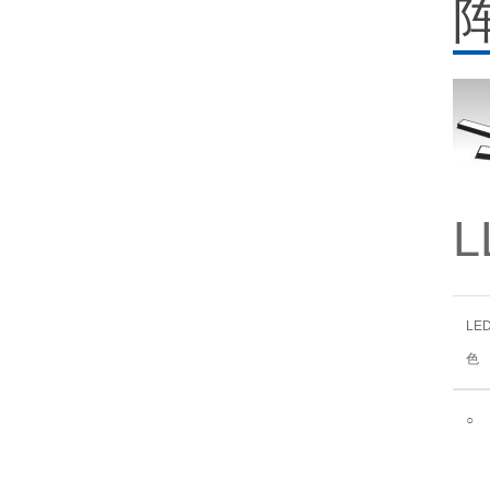
L
LE
色
○