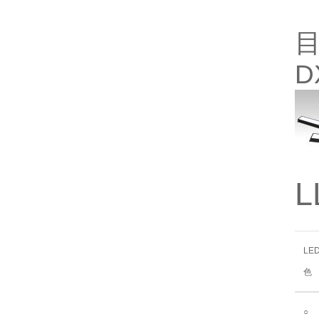
目
D
L
LE
色
○