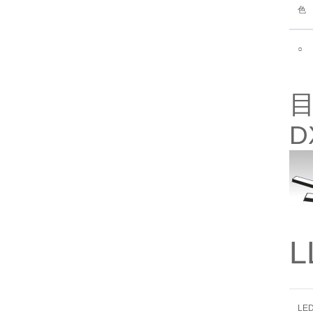
色
○
目
D
L
LE