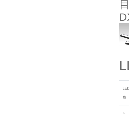
目
D
L
LE
色
○