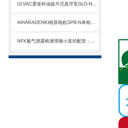
ULVAC爱发科油旋片式真空泵GLD-N051
AIHARADENKI相原电机SPB-N单相双体积变压器SPB-50N
NFK氦气泄露检测用微小直径配管：精密真空系统的神经末梢