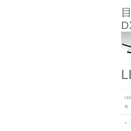
目
D
L
LE
色
○