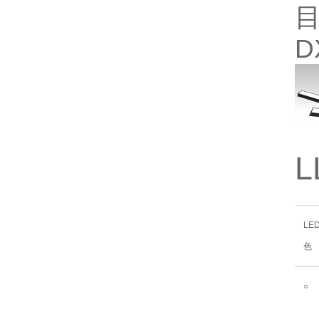
目
D
L
LE
色
○