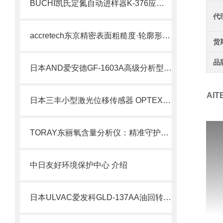
BUCHI凯氏定氮自动进样器K-376应用与特点
代
accretech东京精密表面粗糙度·轮廓形状综合测量机
货
品
日本AND爱安德GF-1603A高级分析型天平北崎热卖
AI
日本三丰小型激光位移传感器 OPTEX FA CD22系列 模拟输出型
TORAY东丽氧含量分析仪：精准守护气体安全
中日友好环境保护中心 介绍
日本ULVAC爱发科GLD-137AA油回转真空泵北崎热卖