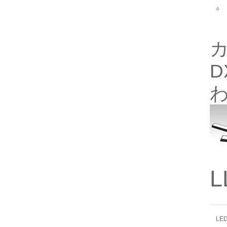
○
カ
D
L
LE