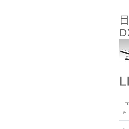
目
D
L
LE
色
○