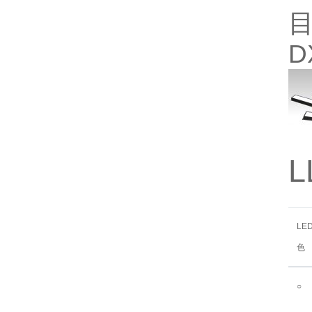
目
D
L
LE
色
○