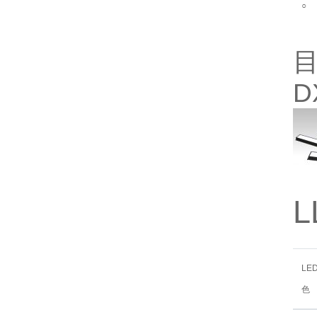
○
目
D
L
L
色