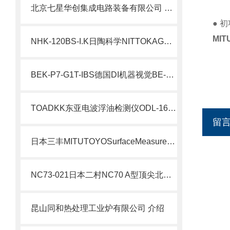
北京七星华创集成电路装备有限公司 业务简介
● 初
MI
NHK-120BS-I.K日陶科学NITTOKAGAKU半自动小型电炉工作原理
BEK-P7-G1T-IBS德国DI机器视觉BE-P 聚光灯北崎热卖
TOADKK东亚电波浮油检测仪ODL-1600A
留
日本三丰MITUTOYOSurfaceMeasure-S 系列非接触式激光传感器
NC73-021日本二村NC70 A型顶尖北崎热卖
昆山同和热处理工业炉有限公司 介绍