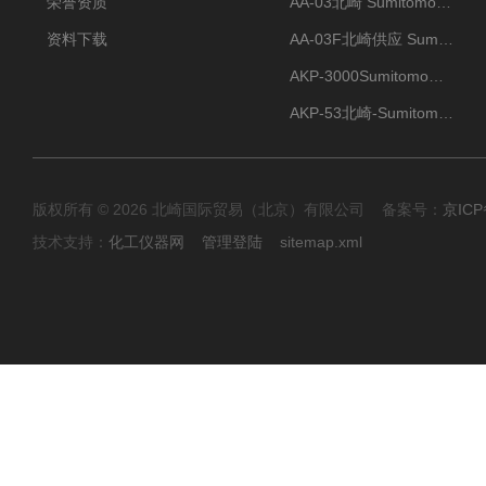
荣誉资质
AA-03北崎 Sumitomo住友化学 高纯氧化铝球
资料下载
AA-03F北崎供应 Sumitomo住友化学 高纯氧化铝球
AKP-3000Sumitomo住友化学 高纯氧化铝粉 半导体
AKP-53北崎-Sumitomo住友化学 高纯氧化铝粉
版权所有 © 2026 北崎国际贸易（北京）有限公司 备案号：
京ICP
技术支持：
化工仪器网
管理登陆
sitemap.xml