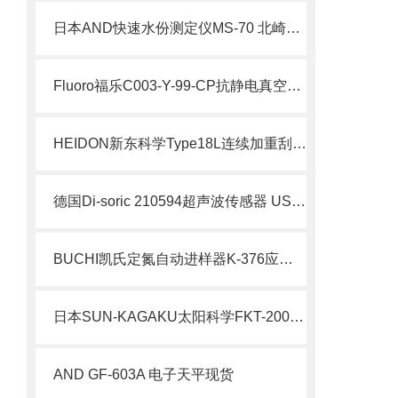
日本AND快速水份测定仪MS-70 北崎热卖
Fluoro福乐C003-Y-99-CP抗静电真空吸笔 12寸硅晶圆 简介
HEIDON新东科学Type18L连续加重刮痕强度测试仪 产品介绍
德国Di-soric 210594超声波传感器 US-M30
BUCHI凯氏定氮自动进样器K-376应用与特点
日本SUN-KAGAKU太阳科学FKT-200密封测试仪北崎热卖
AND GF-603A 电子天平现货