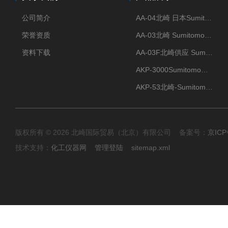
公司简介
AA-04北崎 日本Sumitomo住友化学 高纯氧化铝球
荣誉资质
AA-03北崎 Sumitomo住友化学 高纯氧化铝球
资料下载
AA-03F北崎供应 Sumitomo住友化学 高纯氧化铝球
AKP-3000Sumitomo住友化学 高纯氧化铝粉 半导体
AKP-53北崎-Sumitomo住友化学 高纯氧化铝粉
版权所有 © 2026 北崎国际贸易（北京）有限公司 备案号：
京ICP
技术支持：
化工仪器网
管理登陆
sitemap.xml