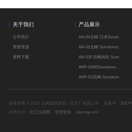
关于我们
产品展示
公司简介
AA-04北崎 日本Sumitomo住友化学 高纯氧化铝球
荣誉资质
AA-03北崎 Sumitomo住友化学 高纯氧化铝球
资料下载
AA-03F北崎供应 Sumitomo住友化学 高纯氧化铝球
AKP-3000Sumitomo住友化学 高纯氧化铝粉 半导体
AKP-53北崎-Sumitomo住友化学 高纯氧化铝粉
版权所有 © 2026 北崎国际贸易（北京）有限公司 备案号：
京ICP
技术支持：
化工仪器网
管理登陆
sitemap.xml