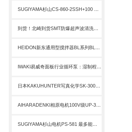
SUGIYAMA杉山CS-860-2SSH+100 自动换箱装置
到货！北崎到货SMT防爆超声波清洗机SC-650F
HEIDON新东通用型搅拌器BL系列BL1200SAF
IWAKI易威奇面板行业循环泵：湿制程中的稳定输送心脏
日本KAKUHUNTER写真化学SK-300TVS-A带真空装置的搅拌脱泡装置北崎有售
AIHARADENKI相原电机100V级UP-3KN
SUGIYAMA杉山电机PS-581 最多能够保存 500 个异常及计数器输出等履历