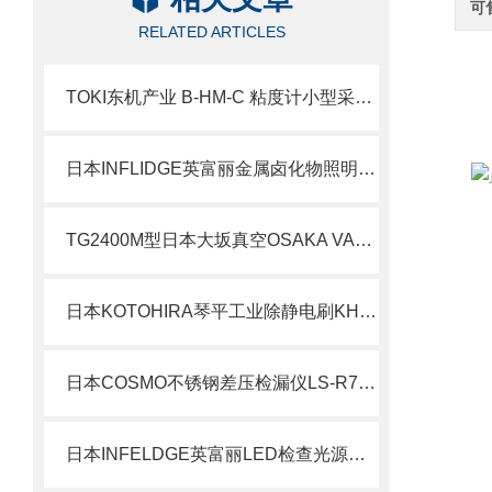
可
RELATED ARTICLES
TOKI东机产业 B-HM-C 粘度计小型采样适配器 简介
日本INFLIDGE英富丽金属卤化物照明系统 MHB-400北崎有售
TG2400M型日本大坂真空OSAKA VACUUM磁悬浮型涡轮分子泵北崎热卖
日本KOTOHIRA琴平工业除静电刷KHC-SB-2000北崎热卖
日本COSMO不锈钢差压检漏仪LS-R740 北崎热卖
日本INFELDGE英富丽LED检查光源单元JIF245LED