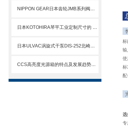
NIPPON GEAR日本齿轮JMB系列阀门执行器JMB-0北崎热卖
日本KOTOHIRA琴平工业定制尺寸的 FFU KFU-AC-※※※北崎热卖
标
日本ULVAC涡旋式干泵DIS-252北崎热卖
输
使
CCS高亮度光源箱的特点及发展趋势介绍
标
配
选
专