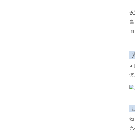
设
高
m
可
该
物
光