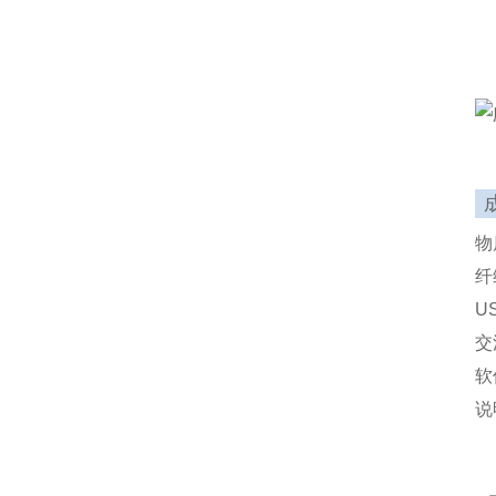
物
纤
U
交
软
说