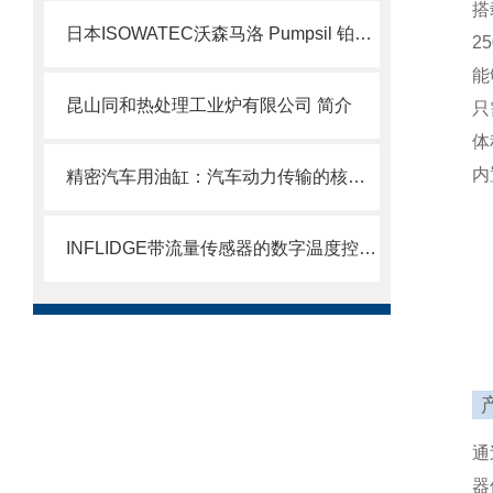
搭
日本ISOWATEC沃森马洛 Pumpsil 铂金硫化硅胶管北崎有售
2
能
昆山同和热处理工业炉有限公司 简介
只
体
内
精密汽车用油缸：汽车动力传输的核心部件
INFLIDGE带流量传感器的数字温度控制器 DAC-8EF
通
器