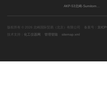
AKP-53北崎-Sumitomo住友化学 高纯氧化铝粉
版权所有 © 2026 北崎国际贸易（北京）有限公司 备案号：
京ICP
技术支持：
化工仪器网
管理登陆
sitemap.xml