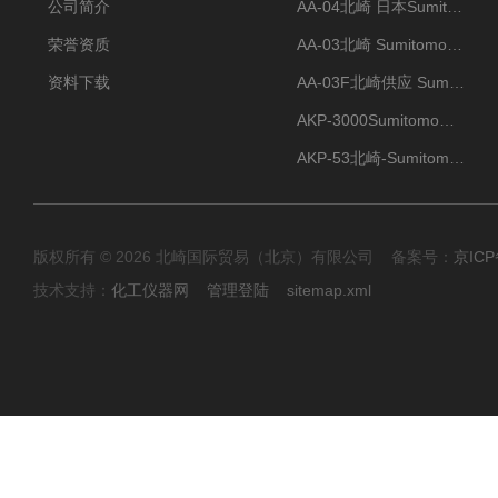
公司简介
AA-04北崎 日本Sumitomo住友化学 高纯氧化铝球
荣誉资质
AA-03北崎 Sumitomo住友化学 高纯氧化铝球
资料下载
AA-03F北崎供应 Sumitomo住友化学 高纯氧化铝球
AKP-3000Sumitomo住友化学 高纯氧化铝粉 半导体
AKP-53北崎-Sumitomo住友化学 高纯氧化铝粉
版权所有 © 2026 北崎国际贸易（北京）有限公司 备案号：
京ICP
技术支持：
化工仪器网
管理登陆
sitemap.xml