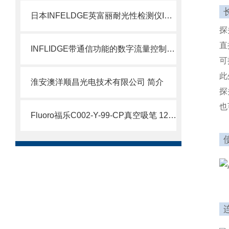
日本INFELDGE英富丽耐光性检测仪INB-300
探
直
INFLIDGE带通信功能的数字流量控制器DFC-10
可
此
淮安澳洋顺昌光电技术有限公司 简介
探
也
Fluoro福乐C002-Y-99-CP真空吸笔 12寸硅晶圆量产 简介