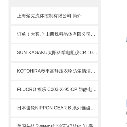
上海聚克流体控制有限公司 简介
订单！大客户 山西烁科晶体有限公司订购YAMADA晶圆缺陷检查灯YP-150I
SUN-KAGAKU太阳科学电阻仪CR-100用于拉伸强度测试北崎热卖
KOTOHIRA琴平高静压衣物防尘清洁机KHR-C01J原理
FLUORO 福乐 C003-X-95-CP 防静电吸笔 5 寸硅晶圆精密拾取现货 简介
日本齿轮NIPPON GEAR B 系列锥齿轮执行器北崎热卖
美国A-M Systems过滤器VBMax 31 毫米 PFT 滤光片北崎热卖