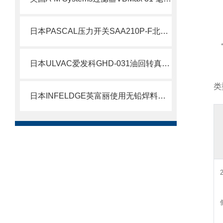
日本PASCAL压力开关SAA210P-F北崎热卖
日本ULVAC爱发科GHD-031油回转真空泵北崎热卖
类
日本INFELDGE英富丽使用无铅焊料实现自动化的热源SBH-1000A