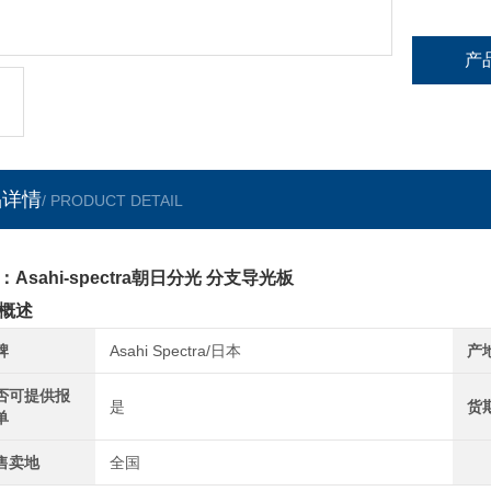
产
品详情
/ PRODUCT DETAIL
：Asahi-spectra朝日分光 分支导光板
概述
牌
Asahi Spectra/日本
产
否可提供报
是
货
单
售卖地
全国