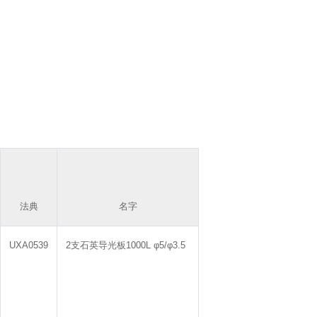
法典
名字
UXA0539
2支石英导光板1000L φ5/φ3.5