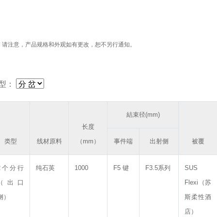
* 请注意，产品规格和外观如有更改，恕不另行通知。
型：
結束径(mm)
长度
类型
线材原料
（mm）
事件端
出射侧
被覆
2个分行
纯石英
1000
F5 键
F3.5系列
SUS
（出口
Flexi（苏
侧）
斯柔性酒
店）