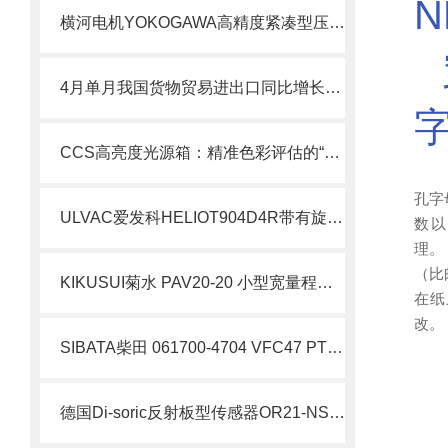
横河电机YOKOGAWA高精度紧凑型压力传感器
4月单月我国货物贸易进出口同比增长8%
CCS高亮度光源箱：精准色彩评估的“标准之光”
孔字
ULVAC爱发科HELIOT904D4R带有旋转泵的紧凑型泄漏检测器
数以
理。
（比
KIKUSUI菊水 PAV20-20 小型宽量程直流电源 简介
在纸
改。
SIBATA柴田 061700-4704 VFC47 PTFE沉降器 简介
德国Di-soric反射板型传感器OR21-NS-0.3T3