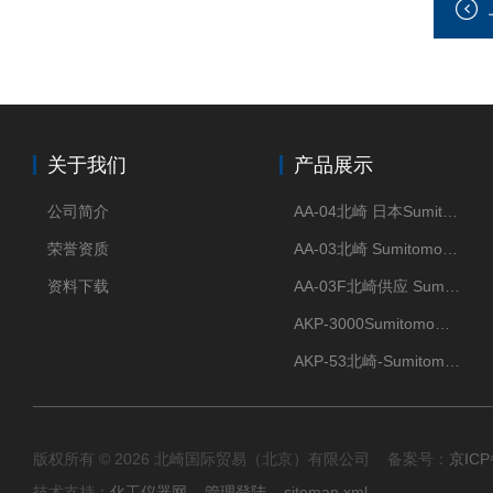
关于我们
产品展示
公司简介
AA-04北崎 日本Sumitomo住友化学 高纯氧化铝球
荣誉资质
AA-03北崎 Sumitomo住友化学 高纯氧化铝球
资料下载
AA-03F北崎供应 Sumitomo住友化学 高纯氧化铝球
AKP-3000Sumitomo住友化学 高纯氧化铝粉 半导体
AKP-53北崎-Sumitomo住友化学 高纯氧化铝粉
版权所有 © 2026 北崎国际贸易（北京）有限公司 备案号：
京ICP
技术支持：
化工仪器网
管理登陆
sitemap.xml