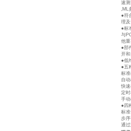
速测
,M
●符
理及
●标
与P
他重
●部
开和
●低
●五
标准
自动
快速
定时
手动
●四
标准
步序
通过