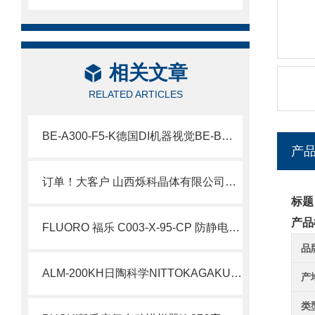
相关文章
RELATED ARTICLES
BE-A300-F5-K德国DI机器视觉BE-B条形灯北崎热卖
产
订单！大客户 山西烁科晶体有限公司订购YAMADA晶圆缺陷检查灯YP-250I
标题
产品
FLUORO 福乐 C003-X-95-CP 防静电吸笔 5 寸硅晶圆精密拾取现货 简介
品
ALM-200KH日陶科学NITTOKAGAKU配备变速数字定时器小型电炉工作原理
产
类