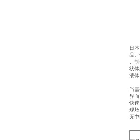
日本
品、
、制
状体
液体
当需
界面
快速
现
场
无中