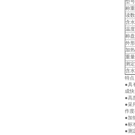
型号
称重
读数
含水
温度
称盘
外形
加热
重量
测定
含水
特点
●具
成快
●高
●采
作度
●加
●标
●测