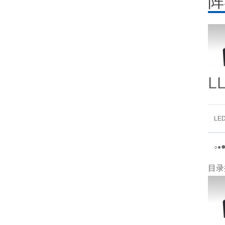
阵
L
LE
○
●
目录