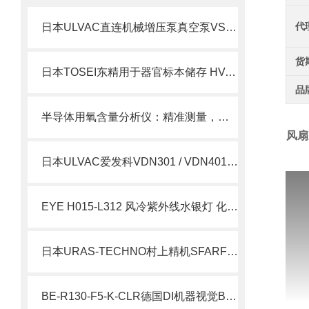
代
日本ULVAC直连机械增压泵真空泵VS300A-W简介
货
日本TOSEI东精用于器官标本储存 HV-300包装机北崎有售
品
半导体用氧含量分析仪：精准测量，提升生产质量
风扇
日本ULVAC爱发科VDN301 / VDN401 油旋片式真空泵
EYE H015-L312 风冷紫外线水银灯 化工 UV 固化光反应光源
日本URAS-TECHNO村上精机SFARF-45-90SRTKBZ振动筛网北崎热卖
BE-R130-F5-K-CLR德国DI机器视觉BE-R 环形灯北崎热卖