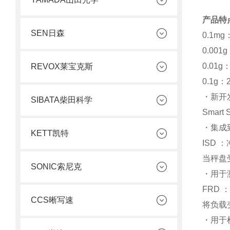
产品特
SEN日森
0.1m
0.001
0.01g
REVOX莱宝克斯
0.1g：
・新开发
SIBATA柴田科学
Smart
・集成
KETT凯特
ISD 
当秤盘
SONIC索尼克
・用于
FRD 
CCS晰写速
将负载
・用于