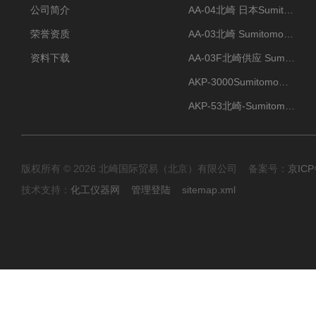
公司简介
AA-04北崎 日本Sumitomo住友化学 高纯氧化铝球
荣誉资质
AA-03北崎 Sumitomo住友化学 高纯氧化铝球
资料下载
AA-03F北崎供应 Sumitomo住友化学 高纯氧化铝球
AKP-3000Sumitomo住友化学 高纯氧化铝粉 半导体
AKP-53北崎-Sumitomo住友化学 高纯氧化铝粉
版权所有 © 2026 北崎国际贸易（北京）有限公司 备案号：
京ICP
技术支持：
化工仪器网
管理登陆
sitemap.xml