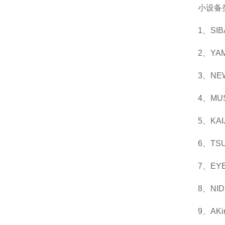
小设备
1、S
2、Y
3、N
4、MU
5、KA
6、TS
7、EY
8、N
9、AK