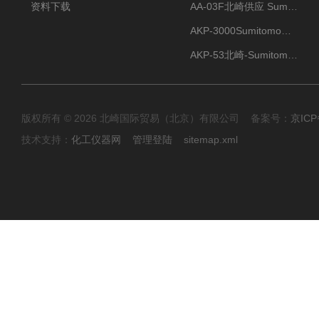
资料下载
AA-03F北崎供应 Sumitomo住友化学 高纯氧化铝球
AKP-3000Sumitomo住友化学 高纯氧化铝粉 半导体
AKP-53北崎-Sumitomo住友化学 高纯氧化铝粉
版权所有 © 2026 北崎国际贸易（北京）有限公司 备案号：
京ICP
技术支持：
化工仪器网
管理登陆
sitemap.xml