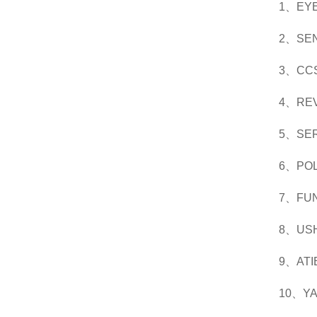
1、E
2、S
3、C
4、R
5、S
6、PO
7、F
8、U
9、A
10、