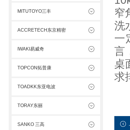
1
窄
MITUTOYO三丰
洗
ACCRETECH东京精密
一
言
IWAKI易威奇
桌
TOPCON拓普康
求
TOADKK东亚电波
TORAY东丽
SANKO 三高