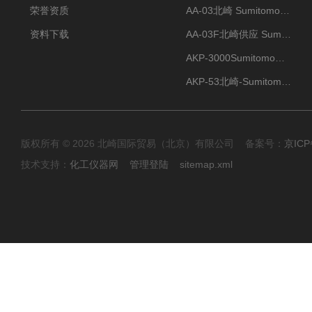
荣誉资质
AA-03北崎 Sumitomo住友化学 高纯氧化铝球
资料下载
AA-03F北崎供应 Sumitomo住友化学 高纯氧化铝球
AKP-3000Sumitomo住友化学 高纯氧化铝粉 半导体
AKP-53北崎-Sumitomo住友化学 高纯氧化铝粉
版权所有 © 2026 北崎国际贸易（北京）有限公司 备案号：
京ICP
技术支持：
化工仪器网
管理登陆
sitemap.xml