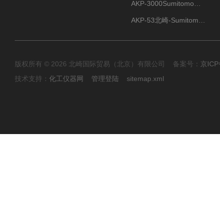
AKP-3000Sumitomo住友化学 高纯氧化铝粉 半导体
AKP-53北崎-Sumitomo住友化学 高纯氧化铝粉
版权所有 © 2026 北崎国际贸易（北京）有限公司 备案号：
京ICP
技术支持：
化工仪器网
管理登陆
sitemap.xml