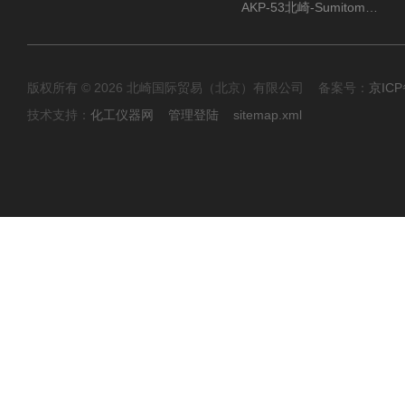
AKP-53北崎-Sumitomo住友化学 高纯氧化铝粉
版权所有 © 2026 北崎国际贸易（北京）有限公司 备案号：
京ICP
技术支持：
化工仪器网
管理登陆
sitemap.xml