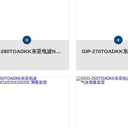
GIP-280TOADKK东亚电波NOx/SO2/CO/CO2/O2 测量装置