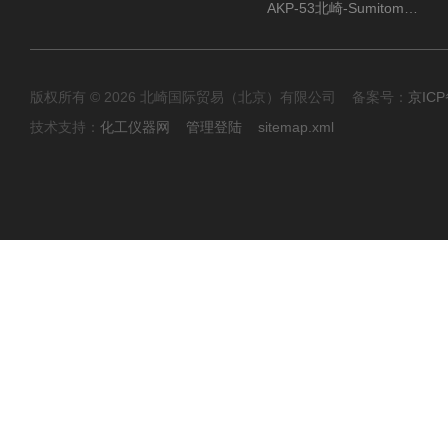
AKP-53北崎-Sumitomo住友化学 高纯氧化铝粉
版权所有 © 2026 北崎国际贸易（北京）有限公司 备案号：
京ICP
技术支持：
化工仪器网
管理登陆
sitemap.xml