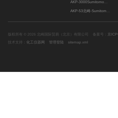
AKP-3000Sumitomo住友化学 高纯氧化铝粉 半导体
AKP-53北崎-Sumitomo住友化学 高纯氧化铝粉
版权所有 © 2026 北崎国际贸易（北京）有限公司 备案号：
京ICP
技术支持：
化工仪器网
管理登陆
sitemap.xml