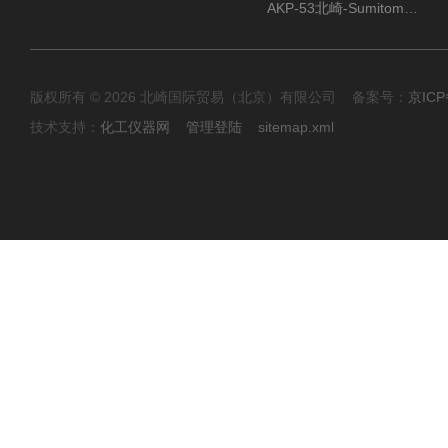
AKP-53北崎-Sumitomo住友化学 高纯氧化铝粉
版权所有 © 2026 北崎国际贸易（北京）有限公司 备案号：
京ICP
技术支持：
化工仪器网
管理登陆
sitemap.xml